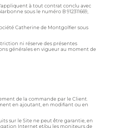
s'appliquent à tout contrat conclu avec
Narbonne sous le numéro B 912311669,
ociété Catherine de Montgolfier sous
riction ni réserve des présentes
itions générales en vigueur au moment de
glement de la commande par le Client.
ent en ajoutant, en modifiant ou en
ts sur le Site ne peut être garantie, en
vigation Internet et/ou les moniteurs de