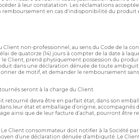
procéder à leur constatation. Les réclamations accepté
n remboursement en cas d'indisponibilité du produit 
u Client non-professionnel, au sens du Code de la co
délai de quatorze (14) jours à compter de la date à laq
 le Client, prend physiquement possession du produit. U
roduit dans une déclaration dénuée de toute ambiguïté,
à donner de motif, et demander le remboursement sans p
etournés seront à la charge du Client.
uit retourné devra être en parfait état, dans son embal
 dans leur état et emballage d’origine, accompagnés d
ge ainsi que de leur facture d’achat, pourront être ret
.
Le Client consommateur doit notifier à la Société par
 moyen d’une déclaration dénuée d’ambiguïté. Le Clie