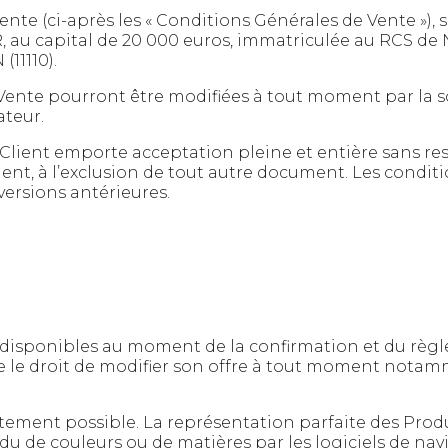
nte (ci-après les « Conditions Générales de Vente »), 
u capital de 20 000 euros, immatriculée au RCS de 
(11110).
Vente pourront être modifiées à tout moment par la s
teur.
lient emporte acceptation pleine et entière sans rest
ient, à l’exclusion de tout autre document. Les cond
versions antérieures.
ux disponibles au moment de la confirmation et du rè
e droit de modifier son offre à tout moment notamm
tement possible. La représentation parfaite des Produi
endu de couleurs ou de matières par les logiciels de na