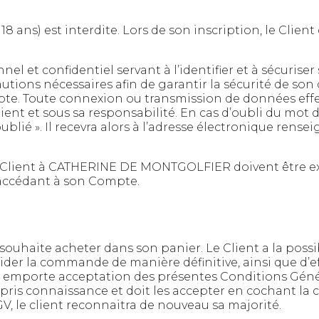
8 ans) est interdite. Lors de son inscription, le Clien
l et confidentiel servant à l’identifier et à sécuriser 
tions nécessaires afin de garantir la sécurité de son 
mpte. Toute connexion ou transmission de données ef
lient et sous sa responsabilité. En cas d’oubli du mot d
ublié ». Il recevra alors à l’adresse électronique rens
lient à CATHERINE DE MONTGOLFIER doivent être exact
 accédant à son Compte.
 souhaite acheter dans son panier. Le Client a la possibi
der la commande de manière définitive, ainsi que d’ef
 emporte acceptation des présentes Conditions Généra
pris connaissance et doit les accepter en cochant la 
GV, le client reconnaitra de nouveau sa majorité.