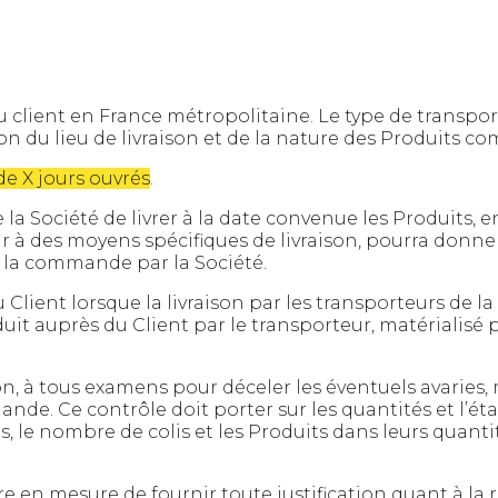
u client en France métropolitaine. Le type de transport,
on du lieu de livraison et de la nature des Produits 
de X jours ouvrés
.
 la Société de livrer à la date convenue les Produits, 
ir à des moyens spécifiques de livraison, pourra donner
 la commande par la Société.
 Client lorsque la livraison par les transporteurs de l
it auprès du Client par le transporteur, matérialisé p
ison, à tous examens pour déceler les éventuels avaries
de. Ce contrôle doit porter sur les quantités et l’état
 le nombre de colis et les Produits dans leurs quantités
re en mesure de fournir toute justification quant à la