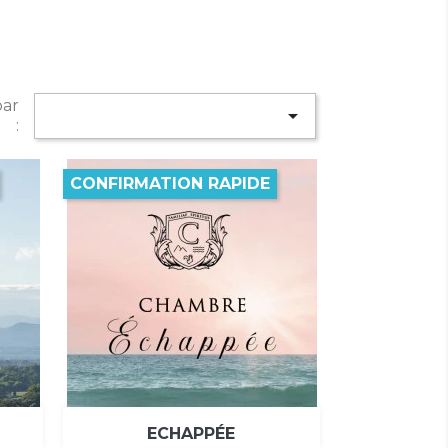
par

:
CONFIRMATION RAPIDE

Aperçu rapide
ECHAPPÉE