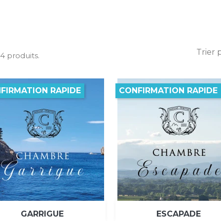
Trier 
a 4 produits.
FIRMATION RAPIDE
CONFIRMATION RAPIDE


Aperçu rapide
Aperçu rapide
GARRIGUE
ESCAPADE