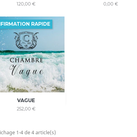
Prix
Prix
120,00 €
0,00 €
FIRMATION RAPIDE

Aperçu rapide
VAGUE
Prix
252,00 €
ichage 1-4 de 4 article(s)