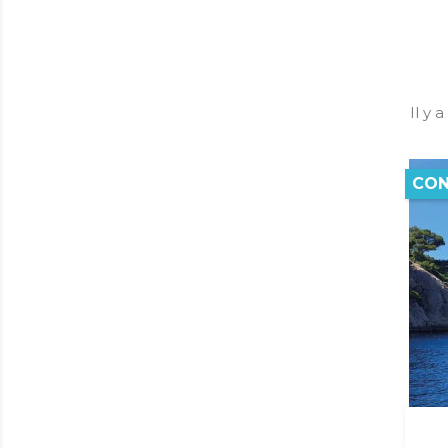
Il y 
CON